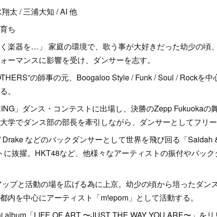
 清水翔太 / 三浦大知 / AI 他
育ち
楽器を…」 家庭の環境で、歌う事が大好きだった幼少の頃、偶然T
・パフォーマンスに影響を受け、ダンサーを志す。
THERS”の師事の元、Boogaloo Style / Funk / Soul / 
る。
PRING」ダンス・コンテストに出場し、決勝のZepp Fukuok
大学でダンス部の部長を牽引しながら、ダンサーとしてフリー
/ Usher / Drake などのバックダンサーとして世界を飛び回る「Saida
ャストに抜擢。HKT48など、他様々なアーティストの振付やバッ
ルアップと活動の場を広げる為に上京。幼少の頃から培ったダン
都内を中心にアーティスト「m!epom」として活動する。
ini album「LIFE OF ART 〜JUST THE WAY YOU AR