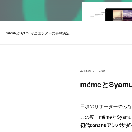
mёmeとSyamuが全国ツアーに参戦決定
2018.07.01 10:55
mёmeとSya
日頃のサポーターのみな
この度、mёmeとSy
初代sonar-uアンバサダ