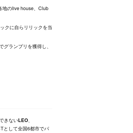
ve house、Club
ックに自らリリックを当
ンでグランプリを獲得し、
できない
LEO
、
 ACTとして全国6都市でパ