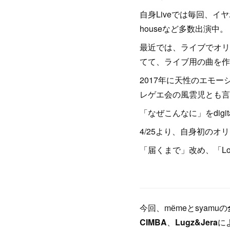
自身Liveでは毎回、イヤ
houseなど多数出演中。
最近では、ライブでオリ
てて、ライブ用の曲を作
2017年に天性のエモ
レゲエ会の風雲児とも言わ
「なぜこんなに」をdigi
4/25より、自身初の
「届くまで」改め、「Lovelor
今回、mёmeとsyamuの
CIMBA
、
Lugz&Jera
に