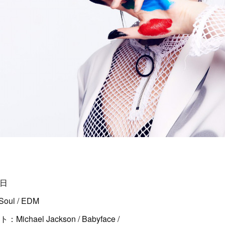
8日
oul / EDM
ael Jackson / Babyface /