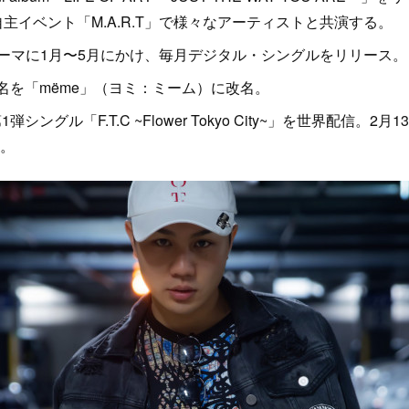
自主イベント「M.A.R.T」で様々なアーティストと共演する。
をテーマに1月〜5月にかけ、毎月デジタル・シングルをリリース。
ト名を「mëme」（ヨミ：ミーム）に改名。
1弾シングル「F.T.C ~Flower Tokyo City~」を世界配信。2月
ス。