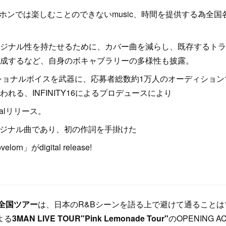
ホンでは楽しむことのできないmusic、時間を提供する為全国各地のli
ジナル性を持たせるために、カバー曲を減らし、既存するトラ
成するなど、自身のボキャブラリーの多様性も披露。
ーショナルボイスを武器に、応募者総数約1万人のオーディショ
れる、INFINITY16によるプロデュースにより
talリリース。
オリジナル曲であり、初の作詞を手掛けた
n」がdigital release!
全国ツアー
は、日本のR&Bシーンを語る上で避けて通ることは
よる
3MAN LIVE TOUR"Pink Lemonade Tour"
のOPENING