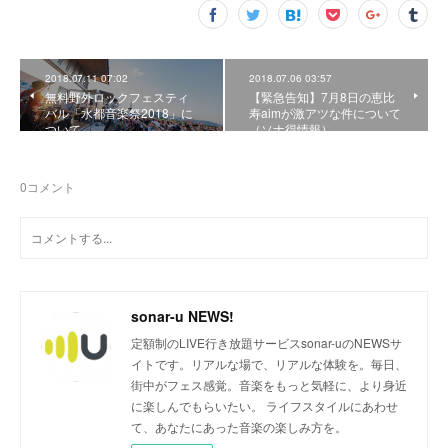
2018.07.11 07:02
2018.07.06 03:57
無料野外ロックフェスティ
【緊急告知】7月8日の恵比
バル「水都音楽祭2018」に
寿aimが激アツな件について
ついて
（ソナ得情報）
0
コメント
sonar-u NEWS!
定額制のLIVE行き放題サービスsonar-uのNEWSサ
イトです。リアルな場で、リアルな体験を。毎日、
街中がフェス感覚。音楽をもっと気軽に、より身近
に楽しんでもらいたい。 ライフスタイルにあわせ
て、あなたにあった音楽の楽しみ方を。