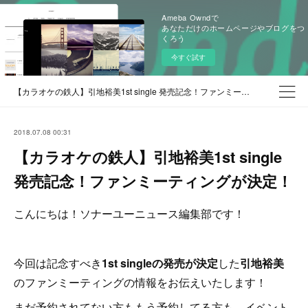
Ameba Owndで
あなただけのホームページやブログをつ
くろう
今すぐ試す
【カラオケの鉄人】引地裕美1st single 発売記念！ファンミーティングが決定！
2018.07.08 00:31
【カラオケの鉄人】引地裕美1st single
発売記念！ファンミーティングが決定！
こんにちは！ソナーユーニュース編集部です！
今回は記念すべき
1st singleの発売が決定
した
引地裕美
のファンミーティングの情報をお伝えいたします！
まだ予約されてない方ももう予約してる方も、イベント