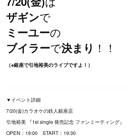
は
7/20(金)
で
ザギン
の
ミーユー
で
！！
ブイラー
決まり
（※銀座で引地裕美のライブですよ！）
▼イベント詳細
7/20(金)カラオケの鉄人銀座店
引地裕美 『1st single 発売記念 ファンミーティング』
OPEN：19:00 START：19:30