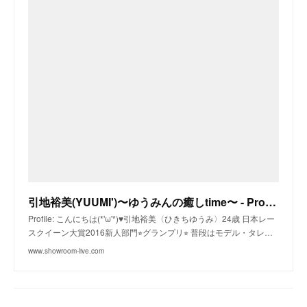
引地裕美(YUUMI')〜ゆうみんの癒しtime〜 - Profile - SHOWROOM
Profile: こんにちは(*'ω'*)♥引地裕美〈ひきちゆうみ〉24歳 日本レー
スクイーン大賞2016新人部門⭐︎グランプリ⭐︎ 普段はモデル・タレ…
www.showroom-live.com