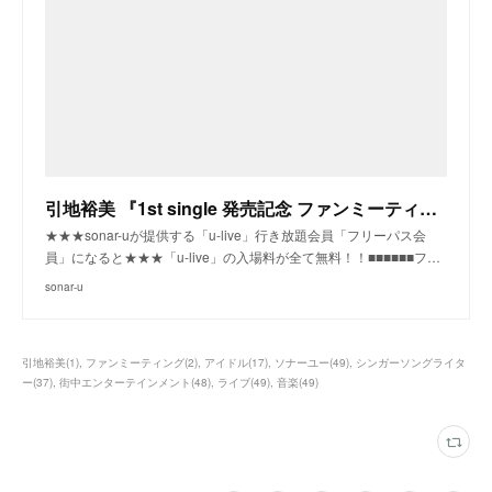
引地裕美 『1st single 発売記念 ファンミーティング』|カラオケの鉄人（銀座店）(東京)|sonar-u
★★★sonar-uが提供する「u-live」行き放題会員「フリーパス会
員」になると★★★「u-live」の入場料が全て無料！！■■■■■■フ…
sonar-u
引地裕美
(
1
)
ファンミーティング
(
2
)
アイドル
(
17
)
ソナーユー
(
49
)
シンガーソングライタ
ー
(
37
)
街中エンターテインメント
(
48
)
ライブ
(
49
)
音楽
(
49
)