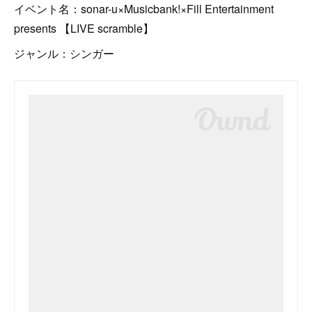
イベント名：sonar-u×Musicbank!×Fill Entertainment
presents 【LIVE scramble】
ジャンル：シンガー