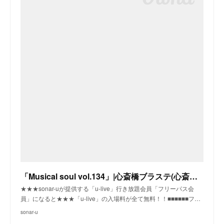
「Musical soul vol.134」|心斎橋ブラステ(心斎橋)|sonar-u
★★★sonar-uが提供する「u-live」行き放題会員「フリーパス会
員」になると★★★「u-live」の入場料が全て無料！！■■■■■■フ…
sonar-u