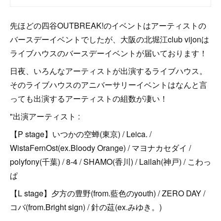
先ほどの四谷OUTBREAK!のイベントはアーティストの
バースデーイベントでしたが、大阪の北堀江club vijonは
ライブハウスのバースデーイベントが届いております！
日夜、いろんなアーティストが出演するライブハウス。
そのライブハウスのアニバーサリーイベントはなんと言
っても出演するアーティストの組数が凄い！
"出演アーティスト :
【P stage】いつかの空蝉(東京) / Leica. /
WistaFernOst(ex.Bloody Orange) / マヨナカセダイ /
polyfony(千葉) / 8-4 / SHAMO(香川) / Lailah(神戸) / こわっ
ぱ
【L stage】夕方の豊野(from.藍色のyouth) / ZERO DAY /
コバ(from.Bright sign) / 針の莚(ex.みゆき。)