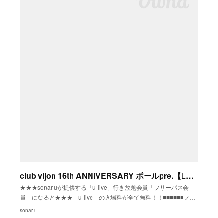
club vijon 16th ANNIVERSARY ポールpre.【LUSH PAUL】〜いつかの空蝉、1st mini album 『alarm』release 「おはようございますツアー」〜
★★★sonar-uが提供する「u-live」行き放題会員「フリーパス会
員」になると★★★「u-live」の入場料が全て無料！！■■■■■■フ…
sonar-u