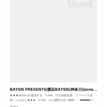
BAYSIS PRESENTS|横浜BAYSIS(神奈川)|sonar-u
★★★sonar-uが提供する「u-live」行き放題会員「フリーパス会
員」になると★★★「u-live」の入場料が全て無料！！■■■■■■フ…
sonar-u