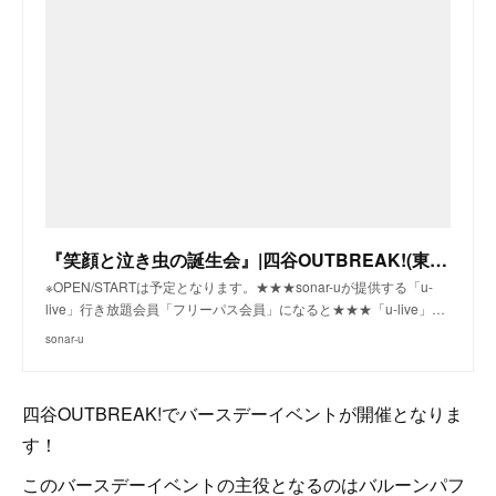
『笑顔と泣き虫の誕生会』|四谷OUTBREAK!(東京)|sonar-u
※OPEN/STARTは予定となります。★★★sonar-uが提供する「u-
live」行き放題会員「フリーパス会員」になると★★★「u-live」…
sonar-u
四谷OUTBREAK!でバースデーイベントが開催となりま
す！
このバースデーイベントの主役となるのはバルーンパフ