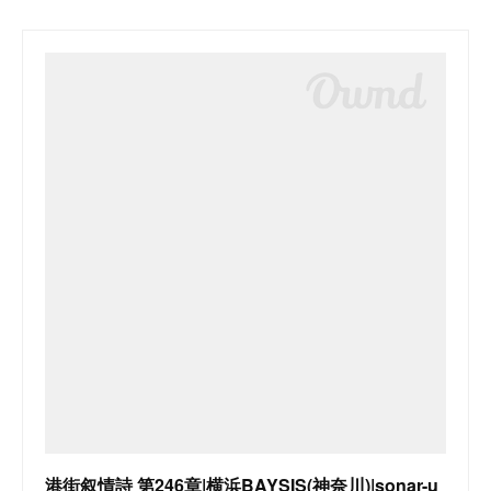
港街叙情詩 第246章|横浜BAYSIS(神奈川)|sonar-u