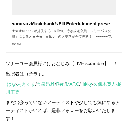
sonar-u×Musicbank!×Fill Entertainment presents 【LIVE scramble】|アルティカセブン(東京)|sonar-u
★★★sonar-uが提供する「u-live」行き放題会員「フリーパス会
員」になると★★★「u-live」の入場料が全て無料！！■■■■■■フ…
sonar-u
ソナーユー会員様にはおなじみ【LIVE scramble】！！
出演者はコチラ↓↓
はな
/
あさくま
/
今泉昂雅
/
Ren
/
MARC
/
Hikky
/
久保木寛人/
越
川正登
まだ出会っていないアーティストや少しでも気になるア
ーティストがいれば、是非フォローをお願いいたしま
す！