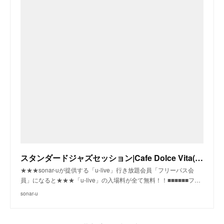
スタンダードジャズセッション|Cafe Dolce Vita(大久保)|sonar-u
★★★sonar-uが提供する「u-live」行き放題会員「フリーパス会
員」になると★★★「u-live」の入場料が全て無料！！■■■■■■フ…
sonar-u