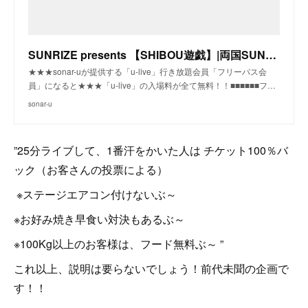
SUNRIZE presents 【SHIBOU遊戯】|両国SUNRIZE(東京)|sonar-u
★★★sonar-uが提供する「u-live」行き放題会員「フリーパス会
員」になると★★★「u-live」の入場料が全て無料！！■■■■■■フ…
sonar-u
”25分ライブして、1番汗をかいた人は チケット100％バ
ック（お客さんの投票による）
※ステージエアコン付けないぶ～
※お好み焼き早食い対決もあるぶ～
※100Kg以上のお客様は、フード無料ぶ～ ”
これ以上、説明は要らないでしょう！前代未聞の企画で
す！！