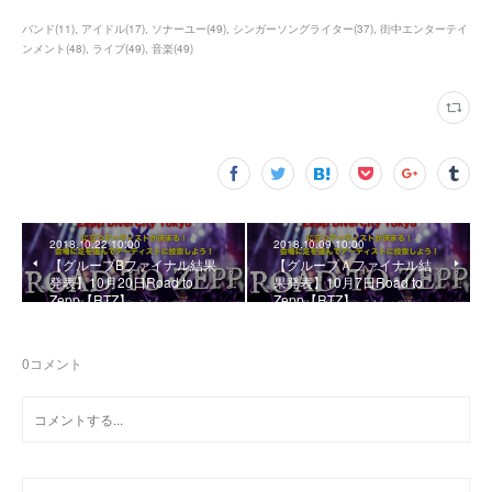
バンド
(
11
)
アイドル
(
17
)
ソナーユー
(
49
)
シンガーソングライター
(
37
)
街中エンターテイ
ンメント
(
48
)
ライブ
(
49
)
音楽
(
49
)
2018.10.22 10:00
2018.10.09 10:00
【グループBファイナル結果
【グループＡファイナル結
発表】10月20日Road to
果発表】10月7日Road to
Zepp【RTZ】
Zepp【RTZ】
0
コメント