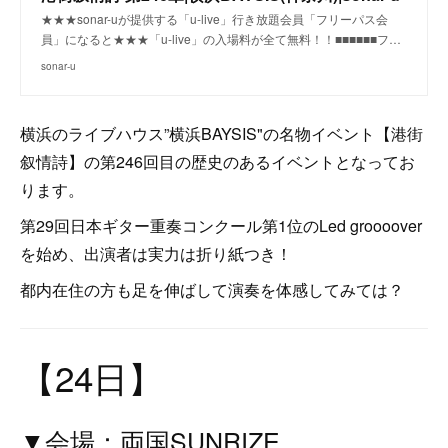
★★★sonar-uが提供する「u-live」行き放題会員「フリーパス会
員」になると★★★「u-live」の入場料が全て無料！！■■■■■■フ…
sonar-u
横浜のライブハウス”横浜BAYSIS"の名物イベント【港街
叙情詩】の第246回目の歴史のあるイベントとなってお
ります。
第29回日本ギター重奏コンクール第1位のLed groooover
を始め、出演者は実力は折り紙つき！
都内在住の方も足を伸ばして演奏を体感してみては？
【24日】
▼会場：両国SUNRIZE