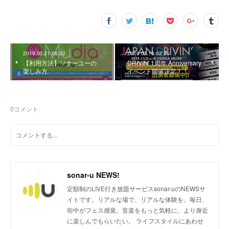
2019.03.21 06:32
2019.03.16 02:30
【利用方法】ソナーユーの
DRIVIN' 1周年 Anniversary
楽しみ方
イベント開催決定！！
0
コメント
sonar-u NEWS!
定額制のLIVE行き放題サービスsonar-uのNEWSサ
イトです。リアルな場で、リアルな体験を。毎日、
街中がフェス感覚。音楽をもっと気軽に、より身近
に楽しんでもらいたい。 ライフスタイルにあわせ