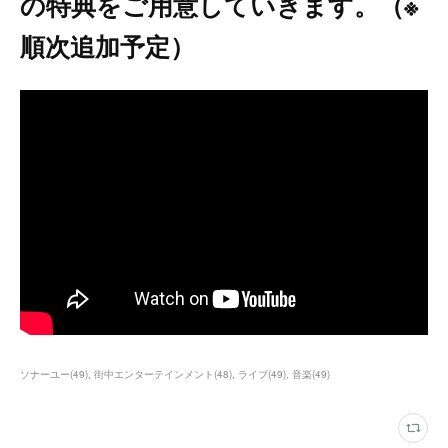
の特典をご用意していきます。（※
順次追加予定）
ソナーユー
(
49
)
街中エンターテインメント
(
48
)
ライブ
(
49
)
音楽
(
49
)